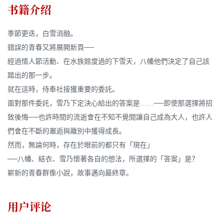
书籍介绍
季節更迭，白雪消融。
錯誤的青春又將展開新頁──
經過情人節活動、在水族館度過的下雪天，八幡他們決定了自己該
踏出的那一步。
就在這時，侍奉社接獲重要的委託。
面對那件委託，雪乃下定決心給出的答案是……──即使那選擇將招
致後悔──也許時間的流逝會在不知不覺間讓自己成為大人，也許人
們會在不斷的邂逅與離別中獲得成長。
然而，無論何時，存在於眼前的都只有「現在」
──八幡、結衣、雪乃懷著各自的想法，所選擇的「答案」是？
嶄新的青春群像小說，故事邁向最終章。
用户评论