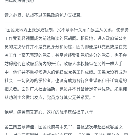
開篇就深得我心
读之心累，抗战不过国民政府勉力支撑耳。
“国民党地方上既是双轨制，又不是平行关系而是主从关系，使党务
工作受到轻视而成为前途黯淡的死胡同。相反地，进入政府做公务
员的先决条件并不是党员身分和历练，因为即便是非党员或是在党
务工作上毫无表现的党员，甚至曾经受到党纪处分的党员，也不会
妨碍他们在政府系统内的升迁。政府人事权操纵在另外一群人手
中，他们并不重视候选人的党籍或党务工作成绩。国民党没有成为
社会上一切资源的掌控者，也没有成为各行各业谋职和升迁管道的
把关者。面对广大社会福斯，党员并不具备捷足先登优势。如果纯
从功利主义做出发点，党员身分其实无关紧要。”
绝望、痛苦而又寒心，这样的战争居然撑了八年
第三四五章特佳，国民政府与中央军，自抗战次年起已成客居之