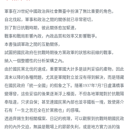
軍事在20世紀中國政治與社會舞臺中扮演了無比重要的角色，
自北伐起，軍事和政治之間的關係就已非常密切，
到了對日抗戰時期，彼此關係愈加緊連，
戰事和戰局影響內政，內政品質和效率又影響戰爭。
本書強調軍政之間的互動關係，
試圖把國民政府在抗戰時期後方黨政軍的狀態和前線的戰事，
納入一個整體性的分析架構之內。
由於國民黨北伐的速成，重要軍國大計多是談判妥協的產物，因此
清末以降的各種問題，尤其是軍閥對立並沒有得到解決，而是隱藏
在國民政府「統一全國」的假象之下。隨著1937年7月7日盧溝橋事
變爆發，這些妥協的後果逐漸浮上檯面，不但各地軍閥對於抗戰陽
奉陰違，只求自保；甚至連國民黨內部也並非鐵板一塊，致使蔣介
石有「一生之苦厄全在於黨務也」的感嘆。
透過齊錫生對相關檔案、日記的梳理，可以觀察到抗戰時期國民政
府的內外交迫，無論是戰場上的節節失利，或是地方實力派的強