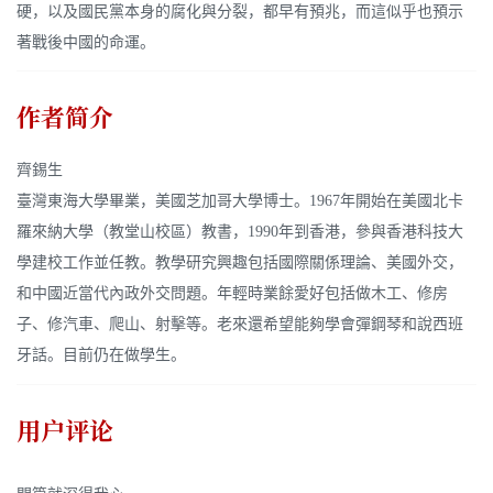
硬，以及國民黨本身的腐化與分裂，都早有預兆，而這似乎也預示
著戰後中國的命運。
作者简介
齊錫生
臺灣東海大學畢業，美國芝加哥大學博士。1967年開始在美國北卡
羅來納大學（教堂山校區）教書，1990年到香港，參與香港科技大
學建校工作並任教。教學研究興趣包括國際關係理論、美國外交，
和中國近當代內政外交問題。年輕時業餘愛好包括做木工、修房
子、修汽車、爬山、射擊等。老來還希望能夠學會彈鋼琴和說西班
牙話。目前仍在做學生。
用户评论