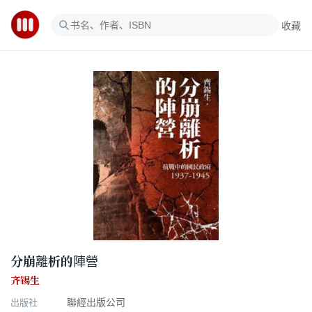
收藏
分崩離析的陣營
齐锡生
出版社
聯經出版公司