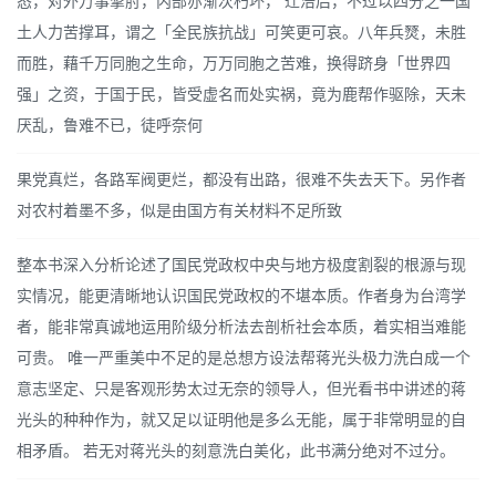
态，对外万事掣肘，内部亦渐次朽坏， 迁涪后，不过以四分之一国
土人力苦撑耳，谓之「全民族抗战」可笑更可哀。八年兵燹，未胜
而胜，藉千万同胞之生命，万万同胞之苦难，换得跻身「世界四
强」之资，于国于民，皆受虚名而处实祸，竟为鹿帮作驱除，天未
厌乱，鲁难不已，徒呼奈何
果党真烂，各路军阀更烂，都没有出路，很难不失去天下。另作者
对农村着墨不多，似是由国方有关材料不足所致
整本书深入分析论述了国民党政权中央与地方极度割裂的根源与现
实情况，能更清晰地认识国民党政权的不堪本质。作者身为台湾学
者，能非常真诚地运用阶级分析法去剖析社会本质，着实相当难能
可贵。 唯一严重美中不足的是总想方设法帮蒋光头极力洗白成一个
意志坚定、只是客观形势太过无奈的领导人，但光看书中讲述的蒋
光头的种种作为，就又足以证明他是多么无能，属于非常明显的自
相矛盾。 若无对蒋光头的刻意洗白美化，此书满分绝对不过分。