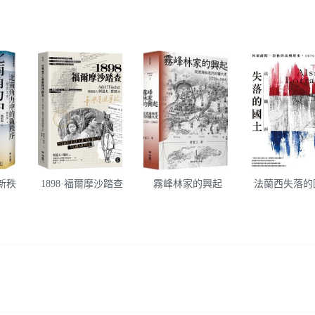
新秩
1898·福爾摩沙踏查
霧峰林家的興起
法蘭西失落的