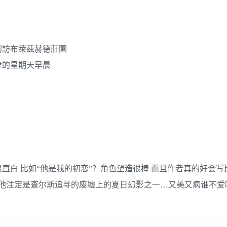
初訪布萊茲赫德莊園
津的星期天早晨
白 比如“他是我的初恋”？角色塑造很棒 而且作者真的好会写
但他注定是查尔斯追寻的废墟上的夏日幻影之一…又美又疯谁不爱