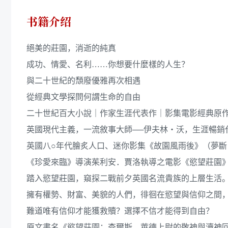
书籍介绍
絕美的莊園，消逝的純真
成功、情愛、名利……你想要什麼樣的人生？
與二十世紀的頹廢優雅再次相遇
從經典文學探問何謂生命的自由
二十世紀百大小說｜作家生涯代表作｜影集電影經典原
英國現代主義，一流敘事大師──伊夫林‧沃，生涯暢銷
英國八○年代膾炙人口、迷你影集《故園風雨後》（夢斷
《珍愛來臨》導演茱利安．賈洛執導之電影《慾望莊園
踏入慾望莊園，窺探二戰前夕英國名流貴族的上層生活
擁有權勢、財富、美貌的人們，徘徊在慾望與信仰之間
難道唯有信仰才能獲救贖？選擇不信才能得到自由？
原文書名《慾望莊園：查爾斯．萊德上尉的敬神與瀆神