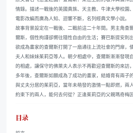
情錄。描述一戰後的英國貴族、天主教、牛津大學校園
電影改編而廣為人知、迴響不斷，名列經典文學小說。
故事背景設定在一戰後、二戰前這二十年間。男主角查
爾斯，個性拘謹卻嚮往隨性自由的生活；賽巴斯提安則
欲成為畫家的查爾斯打開了一扇通往上流社會的門扉，
夫人和妹妹茱莉亞等人。朝夕相處中，查爾斯漸漸發現
的相處，讓保守的佛萊夫人表示不再歡迎查爾斯的來訪
多年後，查爾斯如願成為了成功的畫家，結婚育有兩子
與丈夫分居的茱莉亞，當年未萌發的激情一點即燃，兩
約束下的兩人，能何去何從？正逢茱莉亞的父親瑪奇梅
目录