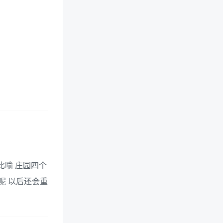
比喻 庄园四个
呢 以后还会重