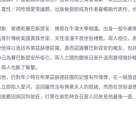
、異性／同性情愛等議題，出版後旋即成為作者最暢銷代表作，
爾斯．萊德和賽巴斯提安．佛萊在牛津大學相識。出身一般中產
出身於傳統英國貴族世家，天性浪漫不畏世俗禮教。兩人相交，
使他得以造訪布萊茲赫德莊園，進而認識賽巴斯提安的親友，包
自己為賽巴斯提安所吸引，兩人之間的關係日漸升溫而變得微妙
，兩人也斷了聯繫。
的他，仍對年少時在布萊茲赫德莊園的記憶有所憧憬，在一趟旅
人立即陷入愛河。這回雖然沒有佛萊夫人的阻撓，然而在世俗道
因侯爵因病回到故莊，打算在病危時急召家人回來見他最後一面