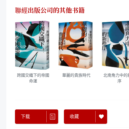
聯經出版公司
的其他书籍
跨國交織下的帝國
華麗的貴族時代
北南角力中的
命運
序
下载
收藏