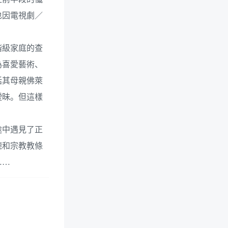
也因電視劇／
階級家庭的查
為喜愛藝術、
括其母親佛萊
曖昧。但這樣
途中遇見了正
德和宗教教條
……