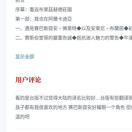
前言
序幕：重返布萊茲赫德莊園
第一部：我也在阿爾卡迪亞
一、遇見賽巴斯提安‧佛萊特◆以及安東尼‧布蘭屈◆
二、賈斯伯堂哥的嚴重告誡◆抵抗迷人魅力的警告◆牛
显示全部
用户评论
看的是台版不过觉得大陆的译名比较好…台版有些翻译很直
孩子都有我很喜欢的地方 赛巴斯提安好耀眼一个角色 
温的吧