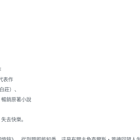
作
代表作
白莊）、
》暢銷原著小說
。
，失去快樂。
回憶錄》，從副題即能知悉，這是有關主角查爾斯‧萊德回望人