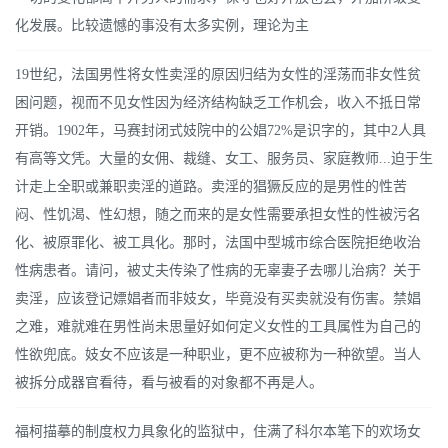
化发展。比较遗憾的事没有太多实例，理论为主
19世纪，法国男性将女性卖淫的原因归结为女性的淫荡而非女性贫
困问题，视而不见女性因为经济结构缺乏工作机会，收入不抵日常
开销。1902年，马赛封闭式妓院中的公娼72%是识字的，其中2人具
有高等文凭。大量的女佣、裁缝、女工、服务员、家庭教师...迫于生
计走上全职或兼职卖淫的道路。卖淫的猖獗反应的是男性的性苦
闷、性饥渴、性幻想，随之而来的是女性需要承担女性的性被污名
化、被原罪化、被工具化。那时，法国中型城市综合医院拒绝收治
性病患者。请问，被丈夫传染了性病的无辜妻子去哪儿治病？关于
卖淫，应该登记嫖娼者而非妓女，毕竟没有买卖就没有伤害。禁娼
之难，难就难在男性尚未思量好如何定义女性的工具属性为自己的
性欲兜底。妓女不应该是一种职业，更不应被称为一种欲望。当人
被拆分成器官看待，看与被看的对象都不再是人。
福柯描摹的制度权力具象化的监狱中，住满了科尔本笔下的欢场女