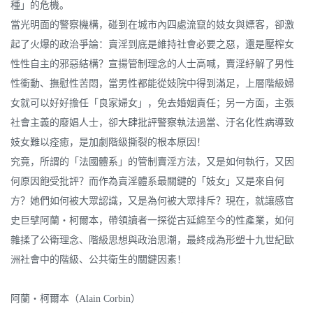
種」的危機。
當光明面的警察機構，碰到在城市內四處流竄的妓女與嫖客，卻激
起了火爆的政治爭論：賣淫到底是維持社會必要之惡，還是壓榨女
性性自主的邪惡結構？宣揚管制理念的人士高喊，賣淫紓解了男性
性衝動、撫慰性苦悶，當男性都能從妓院中得到滿足，上層階級婦
女就可以好好擔任「良家婦女」，免去婚姻責任；另一方面，主張
社會主義的廢娼人士，卻大肆批評警察執法過當、汙名化性病導致
妓女難以痊癒，是加劇階級撕裂的根本原因！
究竟，所謂的「法國體系」的管制賣淫方法，又是如何執行，又因
何原因飽受批評？而作為賣淫體系最關鍵的「妓女」又是來自何
方？她們如何被大眾認識，又是為何被大眾排斥？現在，就讓感官
史巨擘阿蘭‧柯爾本，帶領讀者一探從古延綿至今的性產業，如何
雜揉了公衛理念、階級思想與政治思潮，最終成為形塑十九世紀歐
洲社會中的階級、公共衛生的關鍵因素！
阿蘭‧柯爾本（Alain Corbin）