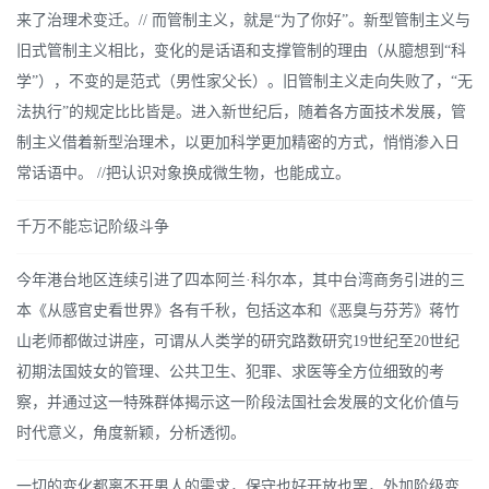
来了治理术变迁。// 而管制主义，就是“为了你好”。新型管制主义与
旧式管制主义相比，变化的是话语和支撑管制的理由（从臆想到“科
学”），不变的是范式（男性家父长）。旧管制主义走向失败了，“无
法执行”的规定比比皆是。进入新世纪后，随着各方面技术发展，管
制主义借着新型治理术，以更加科学更加精密的方式，悄悄渗入日
常话语中。 //把认识对象换成微生物，也能成立。
千万不能忘记阶级斗争
今年港台地区连续引进了四本阿兰·科尔本，其中台湾商务引进的三
本《从感官史看世界》各有千秋，包括这本和《恶臭与芬芳》蒋竹
山老师都做过讲座，可谓从人类学的研究路数研究19世纪至20世纪
初期法国妓女的管理、公共卫生、犯罪、求医等全方位细致的考
察，并通过这一特殊群体揭示这一阶段法国社会发展的文化价值与
时代意义，角度新颖，分析透彻。
一切的变化都离不开男人的需求，保守也好开放也罢，外加阶级变