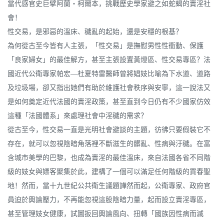
當代感官史巨擘阿蘭‧柯爾本，挑戰歷史學家避之如蛇蝎的賣淫社
會！
性交易，是邪惡的溫床、穢亂的起始，還是安穩的根基？
為何從古至今皆有人主張，「性交易」是撫慰男性性衝動、保護
「良家婦女」的最佳解方，甚至主張設置黃燈區、性交易專區？法
國近代公衛專家帕宏—杜夏特雷醫師曾將娼妓比喻為下水道、道路
及垃圾場，卻又指出她們有助於維護社會秩序與安寧，這一說法又
是如何奠定近代法國的賣淫政策，甚至直到今日仍有不少國家仿效
這種「法國體系」來處理社會中淫穢的需求？
從古至今，性交易一直是光明社會避談的主題，彷彿只要假裝它不
存在，就可以忽視陰暗角落裡不斷滋生的髒亂、性病與汙穢。在富
含城市美學的巴黎，也成為賣淫的最佳溫床，來自法國各省不同階
級的妓女與嫖客聚集於此，建構了一個可以滿足任何階級的買春聖
地！然而，當十九世紀公共衛生議題譁然而起，公衛專家、政府官
員迫於輿論壓力，不再能忽視這股陰暗力量，起而設立賣淫專區，
甚至管理妓女健康，試圖扳回輿論風向、扭轉「國族因性病而滅