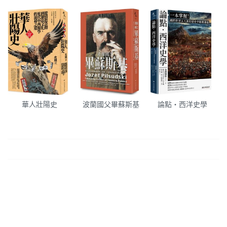
華人壯陽史
波蘭國父畢蘇斯基
論點・西洋史學