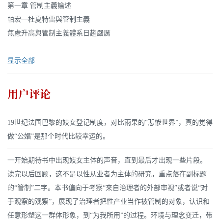
第一章 管制主義論述
帕宏—杜夏特雷與管制主義
焦慮升高與管制主義體系日趨嚴厲
显示全部
用户评论
19世纪法国巴黎的妓女登记制度，对比雨果的“悲惨世界”，真的觉得
做“公娼”是那个时代比较幸运的。
一开始期待书中出现妓女主体的声音，直到最后才出现一些片段。
读完以后回顾，这不是以性从业者为主体的研究，重点落在副标题
的“管制”二字。本书偏向于考察“来自治理者的外部审视”或者说“对
于观察的观察”，展现了治理者把性产业当作被管制的对象，认识和
任意形塑这一群体形象，到“为我所用”的过程。环境与理念变迁，带