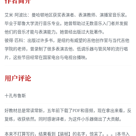
作者简介
艾米·阿波比：曼哈顿地区获奖表演者、表演教师、演播室音乐家。
毕业于耶鲁大学流行音乐专业。她曾帮助过无数音乐入门者并发掘
他们的音乐才能与表演能力。她曾经出版过大批著作。
彼得·匹科：出版过许多书，是纽约有威望的吉他创作室与当代吉他
学院的老师，曾录制了很多表演吉他、低调乐器与管风琴的流行唱
片，这些节目经常在国家电台与电视台播映。
用户评论
十孔布鲁斯
好教材总是常读常新，五年前下载了PDF和音频，现在拿出来看，反
复练，收获依然。同时感谢译者，为这件小乐器做出了大贡献。
本来不打算写的，结果看到【装帧】的名字，惊呆了。。。||本书入