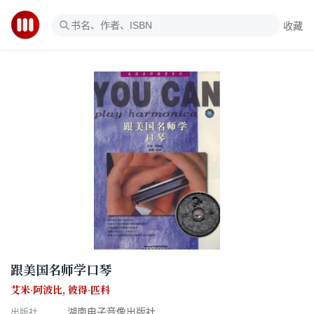
收藏
跟美国名师学口琴
艾米·阿波比
,
彼得·匹科
出版社
湖南电子音像出版社