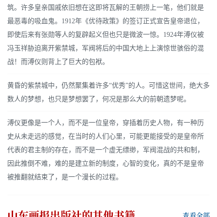
筑。许多皇亲国戚依旧想在这即将瓦解的王朝捞上一笔，他们就是
最恶毒的吸血鬼。1912年《优待政策》的签订正式宣告皇帝退位，
即使后来有张勋等人的复辟起义但也只是微波一惊。1924年溥仪被
冯玉祥胁迫离开紫禁城，军阀将后的中国大地上上演惊世骇俗的混
战！而溥仪则背上了巨大的包袱。
黄昏的紫禁城中，仍然聚集着许多“优秀”的人。可惜这世间，绝大多
数人的梦想，也只是梦想罢了，何况是那么大的前朝遗梦呢。
溥仪更像是一个人，而不是一位皇帝，穿插着历史人物，有一种历
史从未走远的感觉，在当时的人们心里，可能更能接受的是皇帝所
代表的君主制的存在，而不是一个虚无缥缈，军阀混战的共和制，
因此推倒不难，难的是建立新的制度，心智的变化，真的不是皇帝
被推翻就结束了，是一个漫长的过程。
山东画报出版社
的其他书籍
查看全部