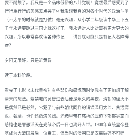
要不耐烦了。我只是一个品味低俗的八卦党啊！竟然最后感受到了
行行重行行的美感差点哭了w 我发现我真的对各个时代的政治斗争
（不太平的时候就是打仗）毫无兴趣，从小学二年级读中华上下五
千年永远要跳过三国史就这样了。我永远对人比对事有更大更大的
兴趣，所以非常喜欢读各种传记——讲到底可能只是有记人名障碍
症？
夕阳无限好，只是近黄昏
读于本科阶段。
看完了电影《末代皇帝》有些悲伤和感慨同时使我有了更加想了解
清末的想法。紫禁城的黄昏过去后便是永久的黑夜，清朝的破灭不
是偶然已是必然，它犯了与前些朝代同样的错误滥用太监、贪污腐
败、奢靡，也许还愈演愈烈。光绪皇帝在慈禧的压迫下郁郁寡忘而
慈禧也是罪恶滔天在光绪帝后一日也离开人世。1908年宣统皇帝登
基成为大清国最后一位帝王，但当时的清朝已是支离破碎不可建