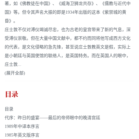
著，如《佛教徒在中国》、《威海卫狮龙共存》、《儒教与近代中
国》等。但令其声名大振的即是1934年出版的这本《紫禁城的黄
昏》。
庄士敦不仅对溥仪竭诚尽忠，也为古老的皇宫带来了新的气息，深
受溥仪崇敬。但在大量中国文献中，都不约而同将他写成西方文化
的代表，是文化侵略的急先锋，甚至说庄士敦教英文是假，实际上
是小朝廷与英国使馆的联络人，是英国特务。而在英国人的眼中，
庄士敦...
(展开全部)
目录
目录
代序：昨日的盛宴——最后的帝师眼中的晚清宫廷
1989年中译本序言
1985年英文版序言