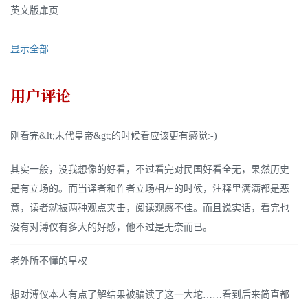
英文版扉页
显示全部
用户评论
刚看完&lt;末代皇帝&gt;的时候看应该更有感觉:-)
其实一般，没我想像的好看，不过看完对民国好看全无，果然历史
是有立场的。而当译者和作者立场相左的时候，注释里满满都是恶
意，读者就被两种观点夹击，阅读观感不佳。而且说实话，看完也
没有对溥仪有多大的好感，他不过是无奈而已。
老外所不懂的皇权
想对溥仪本人有点了解结果被骗读了这一大坨……看到后来简直都