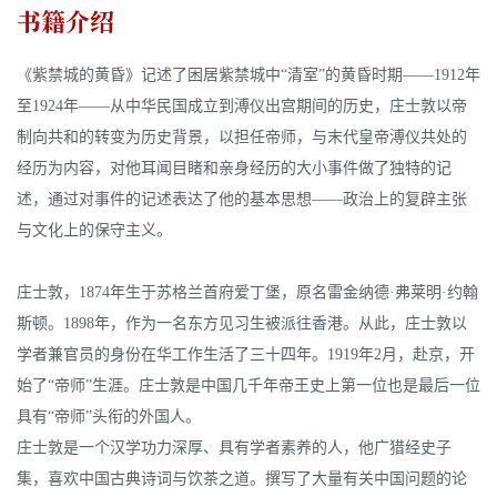
书籍介绍
《紫禁城的黄昏》记述了困居紫禁城中“清室”的黄昏时期——1912年
至1924年——从中华民国成立到溥仪出宫期间的历史，庄士敦以帝
制向共和的转变为历史背景，以担任帝师，与末代皇帝溥仪共处的
经历为内容，对他耳闻目睹和亲身经历的大小事件做了独特的记
述，通过对事件的记述表达了他的基本思想——政治上的复辟主张
与文化上的保守主义。
庄士敦，1874年生于苏格兰首府爱丁堡，原名雷金纳德·弗莱明·约翰
斯顿。1898年，作为一名东方见习生被派往香港。从此，庄士敦以
学者兼官员的身份在华工作生活了三十四年。1919年2月，赴京，开
始了“帝师”生涯。庄士敦是中国几千年帝王史上第一位也是最后一位
具有“帝师”头衔的外国人。
庄士敦是一个汉学功力深厚、具有学者素养的人，他广猎经史子
集，喜欢中国古典诗词与饮茶之道。撰写了大量有关中国问题的论