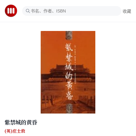
收藏
紫禁城的黄昏
(英)庄士敦