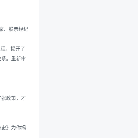
行家、股票经纪
过程，揭开了
关系。重新审
扩张政策，才
沫史》为你揭