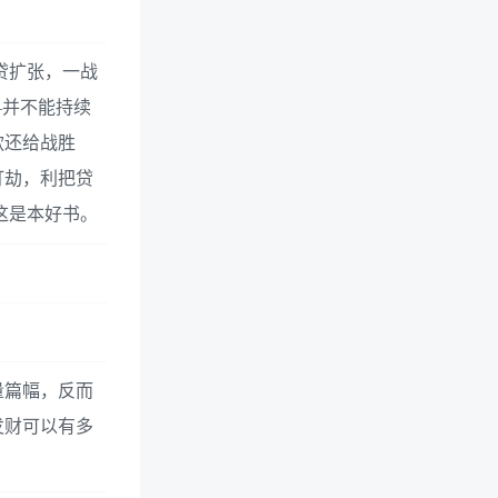
贷扩张，一战
—并不能持续
款还给战胜
打劫，利把贷
这是本好书。
量篇幅，反而
发财可以有多