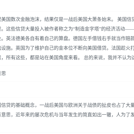
美国数次金融泡沫，结果仅是一战后美国大萧条始末。 美国信
。这些信贷大量投入被作者称之为“制造金字塔”的经济活动—
业。英法德美各自有着自己的算盘。德国左手借钱右手就当作赔
础设施。英国为了维护自己的金本位不断向美国借贷。法国趁火
，所有这些，都是站在美国角度来看。 总的来说，我并不认为
意思
绍信贷的基础概念，一战后美国与欧洲关于战债的扯皮也占了大
有意思，近年来的屡次危机与当年发生的简直如出一辙，人为了