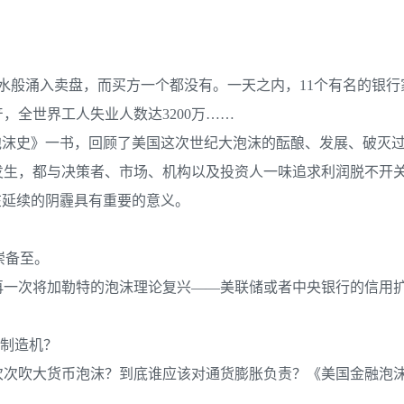
票洪水般涌入卖盘，而买方一个都没有。一天之内，11个有名的银
，全世界工人失业人数达3200万……
泡沫史》一书，回顾了美国这次世纪大泡沫的酝酿、发展、破灭
发生，都与决策者、市场、机构以及投资人一味追求利润脱不开
在延续的阴霾具有重要的意义。
崇备至。
再一次将加勒特的泡沫理论复兴——美联储或者中央银行的信用
。
的制造机？
次次吹大货币泡沫？到底谁应该对通货膨胀负责？《美国金融泡