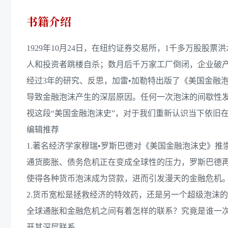
书籍介绍
1929年10月24日，在纽约证券交易所，1千多万股股
人和投资者跳楼自杀；数月后千万家工厂倒闭，企业破产
经过3年的研究、反思，加雷•加勒特出版了《美国金融
导致金融泡沫产生的深层原因。任何一次泡沫的间歇性
视这段“美国金融泡沫史”，对于我们重新认识当下依旧
编辑推荐
1.著名经济学家穆瑞•罗斯巴德对《美国金融泡沫史》推
通货膨胀、债务危机正在变成全球性的压力，罗斯巴德
使得各种货币泡沫成为贷款，进而引发漫天的金融危机
2.货币宽松是拯救经济的特效药，还是另一个超级泡沫
全球通胀和金融危机之间有着怎样的联系？究竟是谁一
开其深层联系。