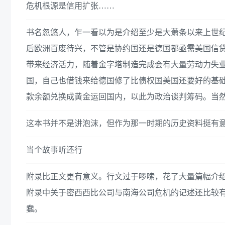
危机根源是信用扩张……
书名忽悠人，乍一看以为是介绍至少是大萧条以来上世纪
后欧洲百废待兴，不管是协约国还是德国都亟需美国信贷
带来经济活力，随着金字塔制造完成会有大量劳动力失
国，自己也借钱来给德国修了比债权国美国还要好的基
款余额兑换成黄金运回国内，以此为政治谈判筹码。当然
这本书并不是讲泡沫，但作为那一时期的历史资料挺有
当个故事听还行
附录比正文更有意义。行文过于啰嗦，花了大量篇幅介
附录中关于密西西比公司与南海公司危机的记述还比较
蠢。