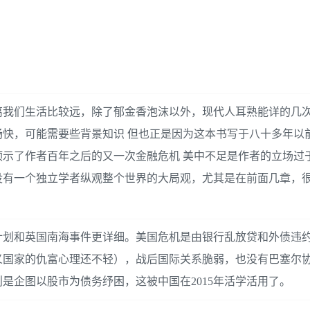
，离我们生活比较远，除了郁金香泡沫以外，现代人耳熟能详的几
快，可能需要些背景知识 但也正是因为这本书写于八十多年以
示了作者百年之后的又一次金融危机 美中不足是作者的立场过
没有一个独立学者纵观整个世界的大局观，尤其是在前面几章，
计划和英国南海事件更详细。美国危机是由银行乱放贷和外债违
义国家的仇富心理还不轻），战后国际关系脆弱，也没有巴塞尔
是企图以股市为债务纾困，这被中国在2015年活学活用了。