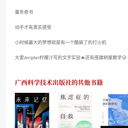
童年奇书
动手才有真实感受
小时候最大的梦想就是有一个酷毙了的打火机
大爱decipher柠檬汁写的文字实验🔥还有搭建树屋教学🥲
广西科学技术出版社
的其他书籍