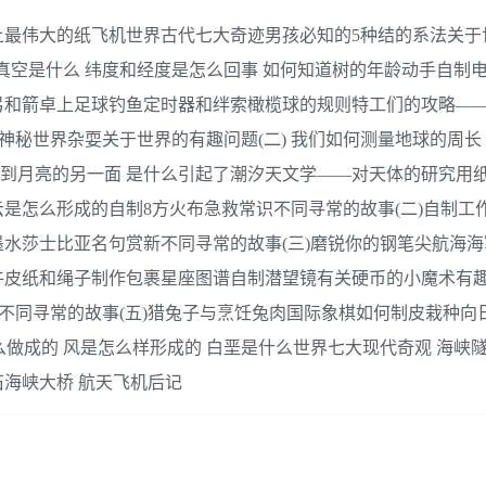
上最伟大的纸飞机世界古代七大奇迹男孩必知的5种结的系法关于
热 真空是什么 纬度和经度是怎么回事 如何知道树的年龄动手自制
弓和箭卓上足球钓鱼定时器和绊索橄榄球的规则特工们的攻略—
神秘世界杂耍关于世界的有趣问题(二) 我们如何测量地球的周长
看不到月亮的另一面 是什么引起了潮汐天文学——对天体的研究用
是怎么形成的自制8方火布急救常识不同寻常的故事(二)自制工
水莎士比亚名句赏新不同寻常的故事(三)磨锐你的钢笔尖航海
牛皮纸和绳子制作包裹星座图谱自制潜望镜有关硬币的小魔术有
系不同寻常的故事(五)猎兔子与烹饪兔肉国际象棋如何制皮栽种向
么做成的 风是怎么样形成的 白垩是什么世界七大现代奇观 海峡隧
石海峡大桥 航天飞机后记