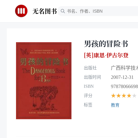
无名图书
男孩的冒险书
[英]康恩·伊古尔登
广西科学技
出版社
2007-12-31
出版时间
97878066698
ISBN
★★★★★
评分
标签
教育