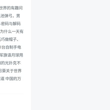
世界的有趣问
电池弹弓，男
—密码与解码
 为什么一天有
纸巧做帽子、
作台自制手电
海军旗语月球用
趣的光扑克不
日葵关于世界
道 中国的万