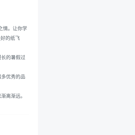
之情。让你学
最好的纸飞
漫长的暑假过
诸多优秀的品
已渐离渐远。