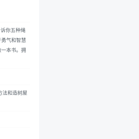
告诉你五种绳
于勇气和智慧
做一本书。拥
。
方法和造树屋