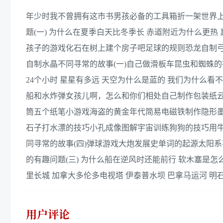
年少时我不曾拥有这市书男孩必备的工具箱折一架世界
题(一) 为什么在夏季白天比冬季长 赤道附近为什么更
孩子的游戏化石在树上建个房子吧足球的规则恐龙自制
自制水晶不同寻常的故事(一)自己做滑板车昆虫和蜘蛛的
24个小时 星星有多远 天空为什么是蓝的 我们为什么
船和水炸弹女孩儿啊，怎么和你们相处自己制作包装纸云
筒五个纸笔小游戏海盗的黄金年代简易电磁铁制作隐形墨
石子打水漂的技巧小孔成像图解宇宙训练狗狗的技巧用
同寻常的故事(四)弹球游戏大炮发展史单词的起源太阳
的有趣问题(三) 为什么船在逆风时还能前行 软木塞是怎
里长城 加拿大多伦多电视塔 伊泰普水坝 巴拿马运河 明
用户评论