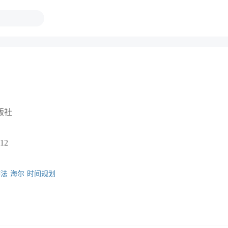
版社
12
作法
海尔
时间规划