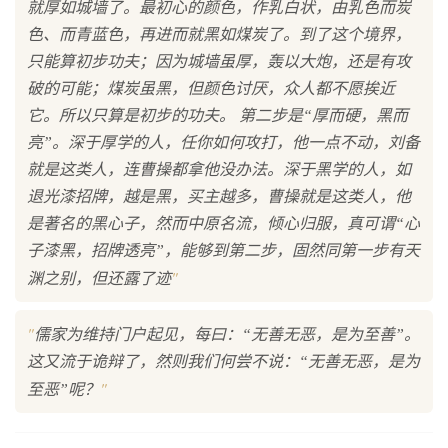
就厚如城墙了。最初心的颜色，作乳白状，由乳色而炭
色、而青蓝色，再进而就黑如煤炭了。到了这个境界，
只能算初步功夫；因为城墙虽厚，轰以大炮，还是有攻
破的可能；煤炭虽黑，但颜色讨厌，众人都不愿挨近
它。所以只算是初步的功夫。 第二步是“厚而硬，黑而
亮”。深于厚学的人，任你如何攻打，他一点不动，刘备
就是这类人，连曹操都拿他没办法。深于黑学的人，如
退光漆招牌，越是黑，买主越多，曹操就是这类人，他
是著名的黑心子，然而中原名流，倾心归服，真可谓“心
子漆黑，招牌透亮”，能够到第二步，固然同第一步有天
"
渊之别，但还露了迹
"
儒家为维持门户起见，每曰：“无善无恶，是为至善”。
这又流于诡辩了，然则我们何尝不说：“无善无恶，是为
"
至恶”呢？