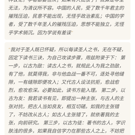
无法，为清议所不容。中国的人民，受了数千年君主的
摧残压迫，民意不能出现，无怪乎政治紊乱；中国的学
者，受了数千年圣人的摧残压迫，思想不能独立，无怪
"
乎学术销沉。因为学说有差误
"
我对于圣人既已怀疑，所以每读圣人之书，无在不疑，
因定下读书三诀，为自己攻读步骤，用兹附录于下： 第
一步，以古为敌：读古人之书，就规此人为我之劲敌，
有了他，就莫得我，非与他血战一番不可，逐处寻他缝
隙，一有缝隙即便攻入；又代古人设法抗拒，愈战愈
烈，愈攻愈深。必要如此，读书方能入理。 第二步，以
古为友：我若读书有见，即提出一种主张，与古人的主
张对抗，把古人当如良友，相互切磋。如我的主张错
了，不妨改从古人；如古人主张错了，就依著我的主
张，向前研究。 第三步，以古为徒：著书的古人，学识
肤浅的很多，如果我自信学力在那些古人之上，不妨把