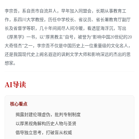
李宗吾，系自贡市自流井人，早年加入同盟会，长期从事教育工
作，系四川大学教授，历任中学校长、省议员、省长署教育厅副厅
长及省督学等职，几十年间阅尽人间冷暖，看透宦海浮沉，写出
《厚黑学》一书，以“厚黑教主”自号，被誉为“影响中国20世纪的20
大奇怪杰”之一，李宗吾不仅是中国历史上一位重量级的文化名人，
还是我国现代史上阙名遐迩的讽剌文学大师和影响深远的杰出的思
想家。
AI导读
核心看点
揭露封建伦理虚伪，批判专制制度
以厚黑视角解构历史人物与圣贤
倡导独立思考，打破盲从权威