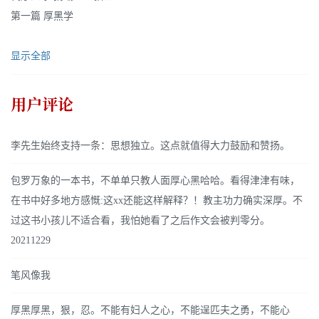
第一篇 厚黑学
显示全部
用户评论
李先生始终支持一条：思想独立。这点就值得大力鼓励和赞扬。
包罗万象的一本书，不单单只教人面厚心黑哈哈。看得津津有味，
在书中好多地方感慨:这xx还能这样解释？！教主功力确实深厚。不
过这书小孩儿不适合看，我怕她看了之后作文会被判零分。
20211229
笔风像我
厚黑厚黑，狠，忍。不能有妇人之心，不能逞匹夫之勇，不能心