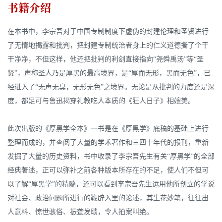
书籍介绍
在本书中，李宗吾对于中国专制制度下虚伪的封建伦理和圣贤进行
了无情地揭露和批判，把封建专制统治者身上的仁义道德撕了个干
干净净，不但这样，他还把批判的利剑直接指向“尧舜禹汤”等“圣
贤”，声称圣人乃是厚黑的最高境界，是“厚而无形，黑而无色”，已
经进入了“无声无臭，无形无色”之境界。无论是从批判的力度还是深
度，都足可与鲁迅揭穿礼教吃人本质的《狂人日子》相媲美。
此次出版的《厚黑学全本》一书是在《厚黑学》底稿的基础上进行
整理而成的，并查阅了大量的学术著作和三四十年代的报刊，重新
发掘了大量的历史资料，书中收录了李宗吾先生有关“厚黑学”的全部
经典著述，正可以弥补之前各种版本所存在的不足，使人们不但可
以了解“厚黑学”的精髓，还可以看到李宗吾先生运用他所创立的学说
对社会、政治问题所进行的鞭辟入里的论述，其生花妙笔，往往出
人意料、惊世骇俗、振聋发聩，令人拍案叫绝。