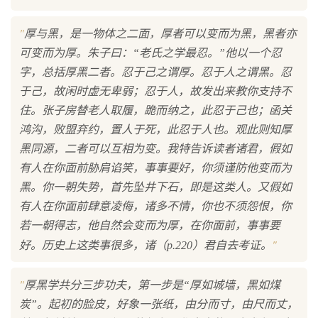
"
厚与黑，是一物体之二面，厚者可以变而为黑，黑者亦
可变而为厚。朱子曰：“老氏之学最忍。”他以一个忍
字，总括厚黑二者。忍于己之谓厚。忍于人之谓黑。忍
于己，故闲时虚无卑弱；忍于人，故发出来教你支持不
住。张子房替老人取履，跪而纳之，此忍于己也；函关
鸿沟，败盟弃约，置人于死，此忍于人也。观此则知厚
黑同源，二者可以互相为变。我特告诉读者诸君，假如
有人在你面前胁肩谄笑，事事要好，你须谨防他变而为
黑。你一朝失势，首先坠井下石，即是这类人。又假如
有人在你面前肆意凌侮，诸多不情，你也不须怨恨，你
若一朝得志，他自然会变而为厚，在你面前，事事要
"
好。历史上这类事很多，诸（p.220）君自去考证。
"
厚黑学共分三步功夫，第一步是“厚如城墙，黑如煤
炭”。起初的脸皮，好象一张纸，由分而寸，由尺而丈，