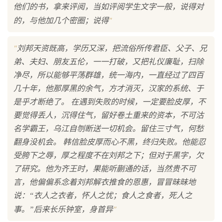
他们的书，拿来评阅，当如评阅学生文字一般，说得对
"
的，与他加几个密圈；说得
"
刘邦天资既高，学历又深，把流俗所传君臣、父子、兄
弟、夫妇、朋友五伦，一一打破，又把礼仪廉耻，扫除
净尽，所以能够平荡群雄，统一海内，一直经过了四百
几十年，他那厚黑的余气，方才消灭，汉家的系统、于
是乎才断绝了。 在遇到失败的时候，一定要脸皮厚，不
要觉得丢人，沉得住气，留好卷土重来的资本，不可沽
名学霸王，乌江自刎断送一切机会。留住三寸气，何愁
翻身没机会。 韩信脸皮厚而心不黑，终归失败。他能忍
受胯下之辱，厚之程度不在刘邦之下；但对于黑字，欠
了研究。他为齐王时，果能听蒯通的话，当然贵不可
言，他偏偏系念着刘邦解衣推食的恩惠，冒冒昧昧地
说：“衣人之衣者，怀人之忧；食人之食者，死人之
"
事。”后来长乐钟室，身首异