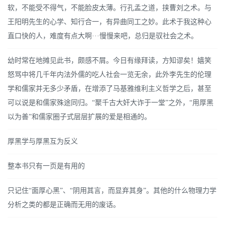
软，不能受不得气，不能脸皮太薄。行孔孟之道，挟曹刘之术。与
王阳明先生的心学、知行合一，有异曲同工之妙。此术于我这种心
直口快的人，难度有点大啊···慢慢来吧，总归是驭社会之术。
幼时常在地摊见此书，颇感不屑。今日有缘拜读，方知谬矣！嬉笑
怒骂中将几千年内法外儒的吃人社会一览无余，此外李先生的伦理
学和儒家并无多少矛盾，在增添了马基雅维利主义哲学之后，甚至
可以说是和儒家殊途同归。“聚千古大奸大诈于一堂”之外，“用厚黑
以为善”和儒家圈子式层层扩展的爱是相通的。
厚黑学与厚黑互为反义
整本书只有一页是有用的
只记住“面厚心黑”、“阴用其言，而显弃其身”。其他的什么物理力学
分析之类的都是正确而无用的废话。