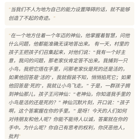
"
当我们不人为地为自己的能力设置障碍的话，就不能够
"
创造了不起的奇迹。
"
在一个地方住着一个年迈的神仙，他掌握着智慧，问他
什么问题，他都能准确无误地答出来。 有一天，村里的
孩子王把孩子们召集起来，对他们说：“我有一个好主
意，我问的问题，那老家伙肯定答不出来。我捕到一只
小鸟，我把它捂在手里，问那老家伙是死的还是活的，
如果他回答是‘活的’，我就假装不知，悄悄掐死它；如果
他回答是‘死的’，我就让小鸟飞走。” 于是，一群孩子拥
到神仙那儿，孩子王问神仙：“老神仙，你知道我手里的
小鸟是活的还是死的？” 神仙沉默片刻，开口说：“孩子
啊，这个答案握在你的手里。” 是呀！今天的人们如何
对待朋友和他人呢？你能不能待人以诚，答案就在你的
手中。为什么呢？你自己有思考的权利，你厌恶他人，
"
批判