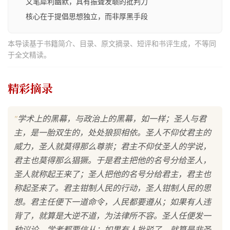
文笔犀利幽默，具有振聋发聩的批判力
核心在于提倡思想独立，而非厚黑手段
本导读基于书籍简介、目录、原文摘录、短评和书评生成，不等同
于全文精读。
精彩摘录
"
学术上的黑幕，与政治上的黑幕，如一样；圣人与君
主，是一胎双生的，处处狼狈相依。圣人不仰仗君主的
威力，圣人就莫得那么尊崇；君主不仰仗圣人的学说，
君主也莫得那么猖獗。于是君主把他的名号分给圣人，
圣人就称起王来了；圣人把他的名号分给君主，君主也
称起圣来了。君主钳制人民的行动，圣人钳制人民的思
想。君主任便下一道命令，人民都要遵从；如果有人违
背了，就算是大逆不道，为法律所不容。圣人任便发一
种议论，学者都要信从；如果有人批驳了，就算是非圣