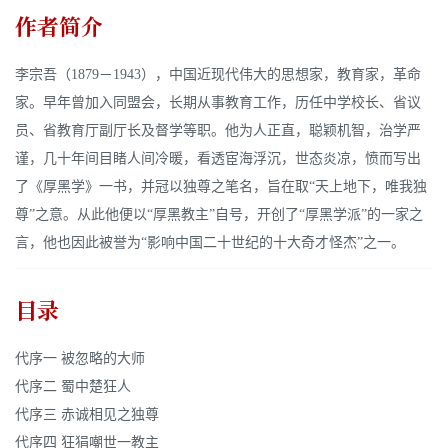
作者简介
李宗吾（1879－1943），中国近现代伟大的思想家，教育家，革命
家。早年曾加入同盟会，长期从事教育工作，历任中学校长、省议
员、省教育厅副厅长及督学等职。他为人正直，聪颖机智，治学严
谨，几十年间目睹人间冷暖，看透宦海浮沉，世态炎凉，愤而写出
了《厚黑学》一书，并冠以独尊之笔名，旨在取“天上地下，唯我独
尊”之意。从此他便以“厚黑教主”自号，开创了“厚黑学派”的一家之
言，他也因此被誉为“影响中国二十世纪的十大奇才怪杰”之一。
目录
代序一 被忽略的大师
代序二 蜀中楚狂人
代序三 赤诚相见之独尊
代序四 狂狷嘲世一教主