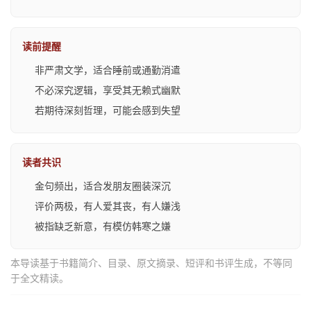
读前提醒
非严肃文学，适合睡前或通勤消遣
不必深究逻辑，享受其无赖式幽默
若期待深刻哲理，可能会感到失望
读者共识
金句频出，适合发朋友圈装深沉
评价两极，有人爱其丧，有人嫌浅
被指缺乏新意，有模仿韩寒之嫌
本导读基于书籍简介、目录、原文摘录、短评和书评生成，不等同
于全文精读。