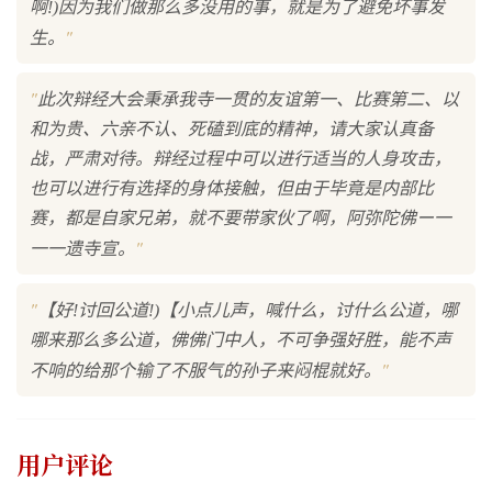
啊!)因为我们做那么多没用的事，就是为了避免坏事发
"
生。
"
此次辩经大会秉承我寺一贯的友谊第一、比赛第二、以
和为贵、六亲不认、死磕到底的精神，请大家认真备
战，严肃对待。辩经过程中可以进行适当的人身攻击，
也可以进行有选择的身体接触，但由于毕竟是内部比
赛，都是自家兄弟，就不要带家伙了啊，阿弥陀佛ー一
"
一一遗寺宣。
"
【好!讨回公道!)【小点儿声，喊什么，讨什么公道，哪
哪来那么多公道，佛佛门中人，不可争强好胜，能不声
"
不响的给那个输了不服气的孙子来闷棍就好。
用户评论