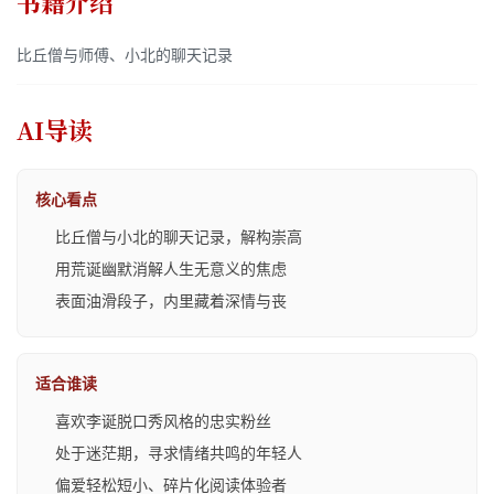
书籍介绍
比丘僧与师傅、小北的聊天记录
AI导读
核心看点
比丘僧与小北的聊天记录，解构崇高
用荒诞幽默消解人生无意义的焦虑
表面油滑段子，内里藏着深情与丧
适合谁读
喜欢李诞脱口秀风格的忠实粉丝
处于迷茫期，寻求情绪共鸣的年轻人
偏爱轻松短小、碎片化阅读体验者