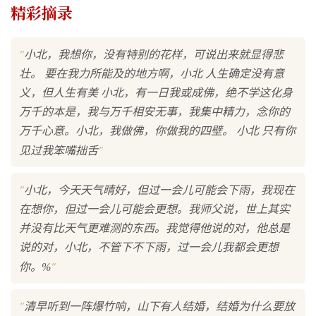
精彩摘录
"
小北，我想你，没有特别的花样，可说出来就显得悲
壮。 要在我力所能及的地方啊，小北 人生确定没有意
义，但人生有美 小北，有一日我或成佛，绝不学这化身
万千的本是，我与万千相安无事，我集中精力，念你的
万千心意。小北，我做佛，你做我的四壁。 小北 只有你
"
见过我笨嘴拙舌
"
小北，今天天气晴好，但过一会儿可能会下雨，我现在
在想你，但过一会儿可能会更想。我师父说，世上其实
并没有比天气更难测的东西。我觉得他说的对，他总是
说的对，小北，不管下不下雨，过一会儿我都会更想
"
你。%
"
清早听到一阵爆竹响，山下有人结婚，结婚为什么要放