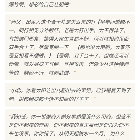
"
爆竹啊。想必给自己壮胆吧
"
师父，出家人这个合十礼是怎么来的?)【早年间道统不
一，同行相见分外眼红，老是大打出手，太不得体了，
有损佛门形象，搞得大家生意都不好，所以就相约见面
双手合十了，尽量克制一下。 【那也没大用啊，大家还
是互相看不顺眼。】【是啊，双手合十了，但嘴还可以
动嘛，就发展成了写经，互相攻击，但像少林这种特别
"
笨的，辨经不行，就养武僧。
"
小北，你看太阳这份儿豁出去的架势，应该是夏天到了
"
吧，树都绿成那个恬不知耻的样子了。
"
我知道，你一世做的大部分事都是没什么用的，但这不
是你不起床的理由，你不起床的真正原因是你以为你不
来也没事，你你错了，从明天起挑水一个月。 为什么