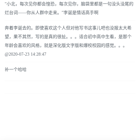
“小北，每次见你都会惶恐，每次见你，脑袋里都是一句没头没尾的
烂台词——你从人群中走来。”李诞是情话高手啊
奔着李诞去的。即使喜欢这个人但对他写书这事儿吧也没报太大希
望，果不其然，写的是真的很扯。。。适合初中高中生看，是那个
年龄会喜欢的风格，就是深化版文字版和爆校校园的感觉。。。
@2020-07-23 14:28:47
补一个哈哈