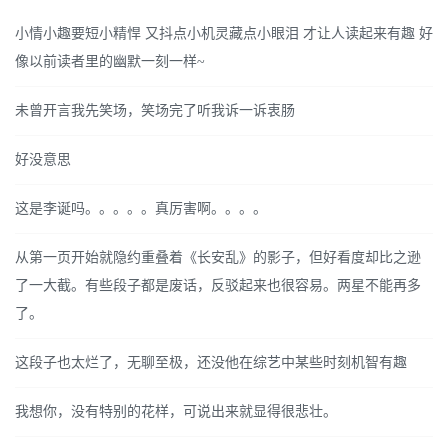
小情小趣要短小精悍 又抖点小机灵藏点小眼泪 才让人读起来有趣 好
像以前读者里的幽默一刻一样~
未曾开言我先笑场，笑场完了听我诉一诉衷肠
好没意思
这是李诞吗。。。。。真厉害啊。。。。
从第一页开始就隐约重叠着《长安乱》的影子，但好看度却比之逊
了一大截。有些段子都是废话，反驳起来也很容易。两星不能再多
了。
这段子也太烂了，无聊至极，还没他在综艺中某些时刻机智有趣
我想你，没有特别的花样，可说出来就显得很悲壮。