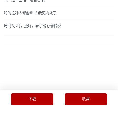
嗯…过于白话，凑合看吧
妈的这种人都能出书 我更内耗了
用时2小时，挺好，看了能心情愉快
下载
收藏