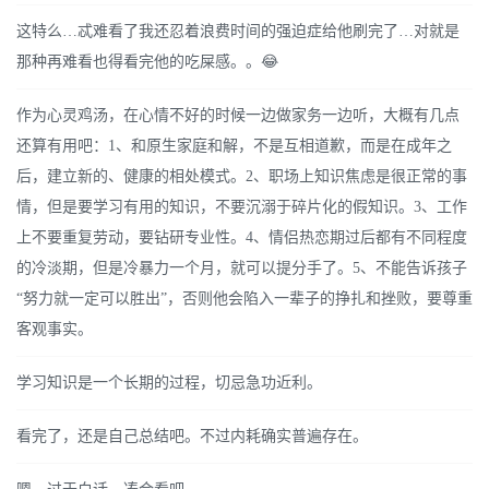
这特么…忒难看了我还忍着浪费时间的强迫症给他刷完了…对就是
那种再难看也得看完他的吃屎感。。😂
作为心灵鸡汤，在心情不好的时候一边做家务一边听，大概有几点
还算有用吧：1、和原生家庭和解，不是互相道歉，而是在成年之
后，建立新的、健康的相处模式。2、职场上知识焦虑是很正常的事
情，但是要学习有用的知识，不要沉溺于碎片化的假知识。3、工作
上不要重复劳动，要钻研专业性。4、情侣热恋期过后都有不同程度
的冷淡期，但是冷暴力一个月，就可以提分手了。5、不能告诉孩子
“努力就一定可以胜出”，否则他会陷入一辈子的挣扎和挫败，要尊重
客观事实。
学习知识是一个长期的过程，切忌急功近利。
看完了，还是自己总结吧。不过内耗确实普遍存在。