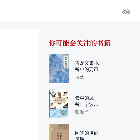
收藏
你可能会关注的书籍
古龙文集·风
铃中的刀声
古龙
云中的风
铃：宁波野
鸟传奇
张海华
回响的世纪
风铃