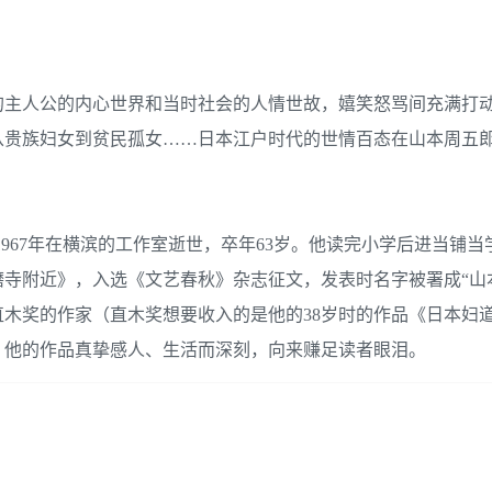
的主人公的内心世界和当时社会的人情世故，嬉笑怒骂间充满打
从贵族妇女到贫民孤女……日本江户时代的世情百态在山本周五
生，1967年在横滨的工作室逝世，卒年63岁。他读完小学后进当铺
寺附近》，入选《文艺春秋》杂志征文，发表时名字被署成“山
木奖的作家（直木奖想要收入的是他的38岁时的作品《日本妇
。他的作品真挚感人、生活而深刻，向来赚足读者眼泪。