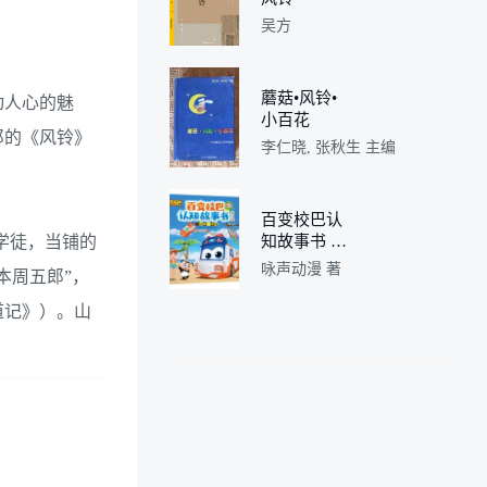
吴方
蘑菇•风铃•
动人心的魅
小百花
郎的《风铃》
李仁晓, 张秋生 主编
百变校巴认
当学徒，当铺的
知故事书 第
2辑 “软糖”
咏声动漫 著
本周五郎”，
风铃
道记》）。山