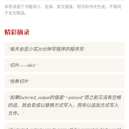
本导读基于书籍简介、目录、原文摘录、短评和书评生成，不等同
于全文精读。
精彩摘录
"
"
每天会至少花20分钟写程序的程序员
"
"
切片——slice
"
"
哈希切片
"
如果$selected_output的值是">passwd"而之前又没有空格
的话，就会变成以替换方式写入，而非以追加方式写入
"
文件。