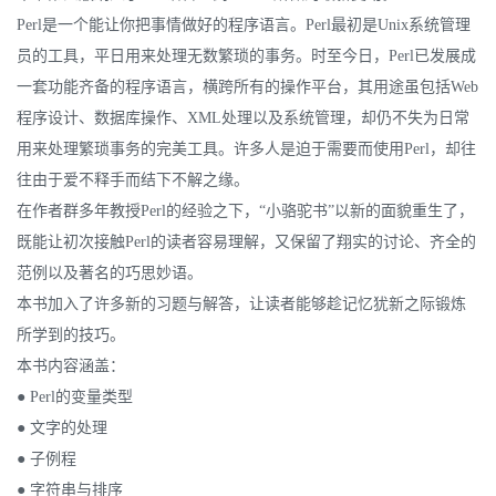
Perl是一个能让你把事情做好的程序语言。Perl最初是Unix系统管理
员的工具，平日用来处理无数繁琐的事务。时至今日，Perl已发展成
一套功能齐备的程序语言，横跨所有的操作平台，其用途虽包括Web
程序设计、数据库操作、XML处理以及系统管理，却仍不失为日常
用来处理繁琐事务的完美工具。许多人是迫于需要而使用Perl，却往
往由于爱不释手而结下不解之缘。
在作者群多年教授Perl的经验之下，“小骆驼书”以新的面貌重生了，
既能让初次接触Perl的读者容易理解，又保留了翔实的讨论、齐全的
范例以及著名的巧思妙语。
本书加入了许多新的习题与解答，让读者能够趁记忆犹新之际锻炼
所学到的技巧。
本书内容涵盖：
● Perl的变量类型
● 文字的处理
● 子例程
● 字符串与排序