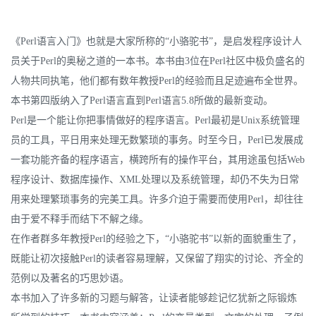
《Perl语言入门》也就是大家所称的“小骆驼书”，是启发程序设计人
员关于Perl的奥秘之道的一本书。本书由3位在Perl社区中极负盛名的
人物共同执笔，他们都有数年教授Perl的经验而且足迹遍布全世界。
本书第四版纳入了Perl语言直到Perl语言5.8所做的最新变动。
Perl是一个能让你把事情做好的程序语言。Perl最初是Unix系统管理
员的工具，平日用来处理无数繁琐的事务。时至今日，Perl已发展成
一套功能齐备的程序语言，横跨所有的操作平台，其用途虽包括Web
程序设计、数据库操作、XML处理以及系统管理，却仍不失为日常
用来处理繁琐事务的完美工具。许多介迫于需要而使用Perl，却往往
由于爱不释手而结下不解之缘。
在作者群多年教授Perl的经验之下，“小骆驼书”以新的面貌重生了，
既能让初次接触Perl的读者容易理解，又保留了翔实的讨论、齐全的
范例以及著名的巧思妙语。
本书加入了许多新的习题与解答，让读者能够趁记忆犹新之际锻炼