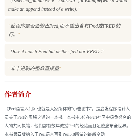
"
if selected_output were ">passwd" for example(which would
"
make an append instead of a write).
"
此程序是否会输出Fred,而不输出含有Fred或FRED的
"
行。
"
"
Dose it match Fred but neither fred nor FRED ?
"
"
非十进制的整数直接量
作者简介
《Perl语言入门》也就是大家所称的“小骆驼书”，是启发程序设计人
员关于Perl的奥秘之道的一本书。本书由3位在Perl社区中极负盛名的
人物共同执笔，他们都有数年教授Perl的经验而且足迹遍布全世界。
本书第四版纳入了Perl语言直到Perl5.8所做的最新变动。