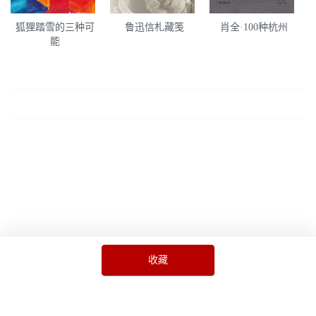
狐狸踏雪的三种可
鲁迅信札藏笺
肖全·100种杭州
能
收藏