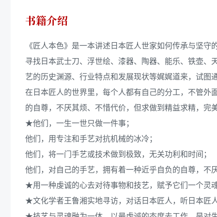
书籍介绍
《匠人本色》是一本讲述日本匠人世家如何传承与坚守
寻找日本武士刀、浮世绘、漆器、陶器、能乐、铁壶、
艺的历史渊源、行业特点和发展现状等娓娓道来，试图
在日本匠人的世界里，每个人都有自己的分工，不管外
的自尊，不厌其烦、不惜代价，但求做到精益求精，完
★他们，一生一世只做一件事；
他们，用专注和手艺对抗机械的冰冷；
他们，将一门手艺或技术做到极致，无关功利和时间；
他们，对自己的手艺，拥有着一种近乎自负的自尊，不
★用一种虔诚的心去对待事物和技艺，赋予它们一个灵
★文化学者王鲁湘实地寻访，对话日本匠人，听日本匠
★技艺与灵魂融为一体，以最虔诚的态度去工作，是对