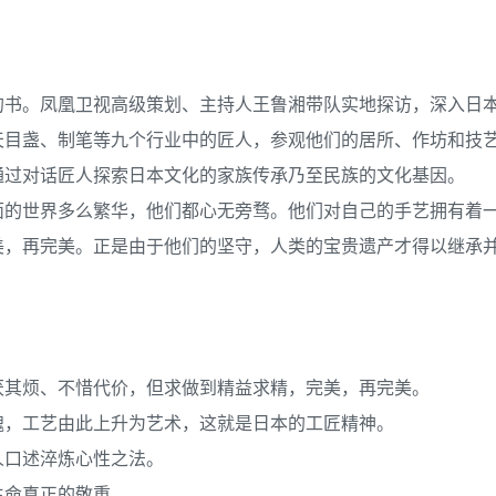
的书。凤凰卫视高级策划、主持人王鲁湘带队实地探访，深入日
天目盏、制笔等九个行业中的匠人，参观他们的居所、作坊和技
通过对话匠人探索日本文化的家族传承乃至民族的文化基因。
面的世界多么繁华，他们都心无旁骛。他们对自己的手艺拥有着
美，再完美。正是由于他们的坚守，人类的宝贵遗产才得以继承
厌其烦、不惜代价，但求做到精益求精，完美，再完美。
魂，工艺由此上升为艺术，这就是日本的工匠精神。
人口述淬炼心性之法。
生命真正的敬重。