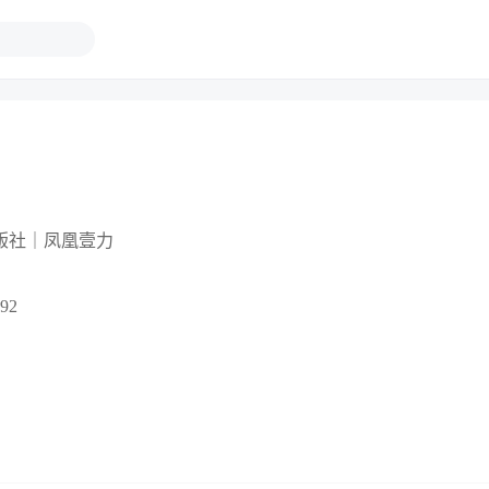
版社｜凤凰壹力
92