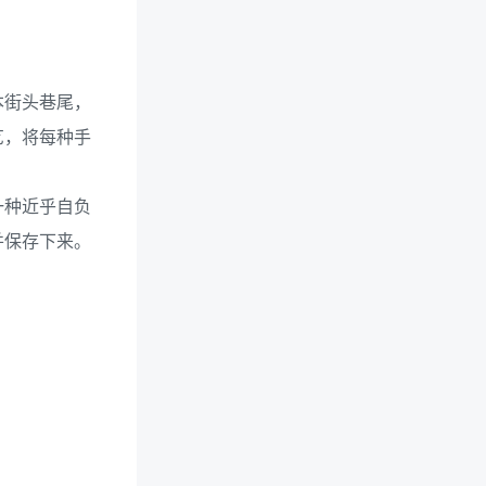
本街头巷尾，
艺，将每种手
一种近乎自负
并保存下来。