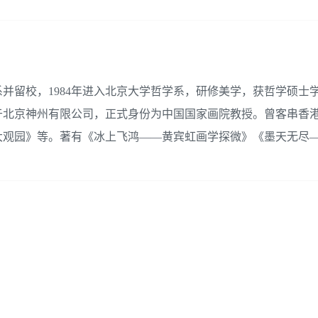
文系并留校，1984年进入北京大学哲学系，研修美学，获哲学硕士
于北京神州有限公司，正式身份为中国国家画院教授。曾客串香
大观园》等。著有《冰上飞鸿——黄宾虹画学探微》《墨天无尽
。