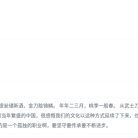
银瓮储新酒，金刀脍锦鳞。 年年二三月，桃李一般春。 从武士
到当年繁盛的中国，很感慨我们的文化以这种方式延续了下来，
的是一个孤独的职业啊，要坚守要传承要不断进步。