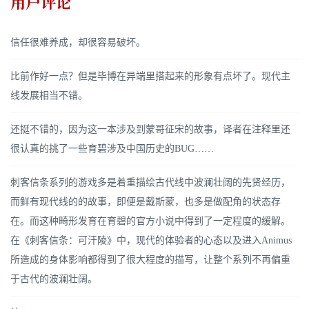
用户评论
信任很难养成，却很容易破坏。
比前作好一点？但是毕博在异端里搭起来的形象有点坏了。现代主
线发展相当不错。
还挺不错的，因为这一本涉及到蒙哥征宋的故事，译者在注释里还
很认真的挑了一些育碧涉及中国历史的BUG……
刺客信条系列的游戏多是着重描绘古代线中波澜壮阔的先贤经历，
而鲜有现代线的的故事，即便是戴斯蒙，也多是做配角的状态存
在。而这种畸形发育在育碧的官方小说中得到了一定程度的缓解。
在《刺客信条：可汗陵》中，现代的体验者的心态以及进入Animus
所造成的身体影响都得到了很大程度的描写，让整个系列不再偏重
于古代的波澜壮阔。