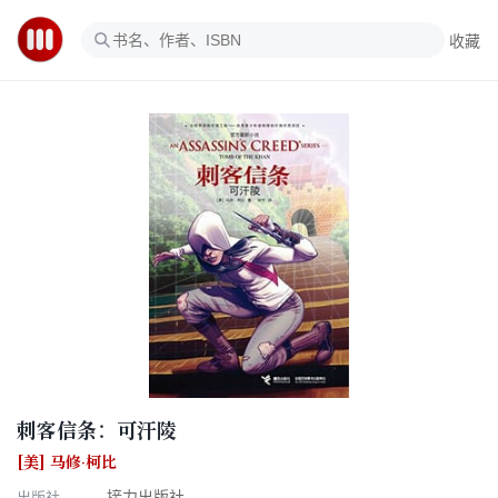
收藏
刺客信条：可汗陵
[美] 马修·柯比
出版社
接力出版社