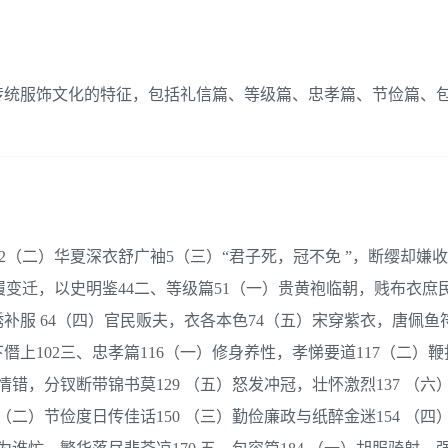
传统服饰文化的特征，包括礼信篇、等级篇、忠孝篇、节俭篇、
2（二）华夏深衣舒广袖5（三）“君子死，冠不免 ”，断缨却嫌
舄履变迁，以史明鉴44二、等级篇51（一）贵黄袍临朝，贱布衣庶
补服 64（四）官民贩夫，衣各本色74（五）宋穿紫衣，唐佩鱼符
上102三、忠孝篇116（一）修身养性，孝悌要道117（二）
欢情错，分钗断带锦书莫129 （五）怒发冲冠，壮怀激烈137 （六
44 （二）节俭度日传佳话150 （三）勤俭廉政与纸醉金迷154 （