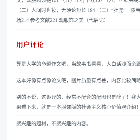
交，公服圆领袍161 （五）上行下效167 （六）丝织锦绣
（二）人间时世妆，无须论短长 194 （三）“肚兜”一夜春
场214 参考文献221 观服饰之美（代后记）
用户评论
算是大学的命题作文吧，当故事书看看，大白话浅而杂
这本好像有点像论文吧，图片质量有点差，内容比较简
别的不说，这诡异的，经常不配套的配图也是醉了！我
果看下来，就是一本服饰版的社会主义核心价值观介绍
感兴趣的题材，不感兴趣的内容。