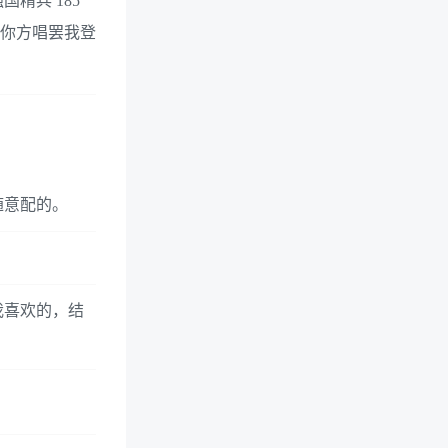
精兵 185
五）你方唱罢我登
随意配的。
我喜欢的，结