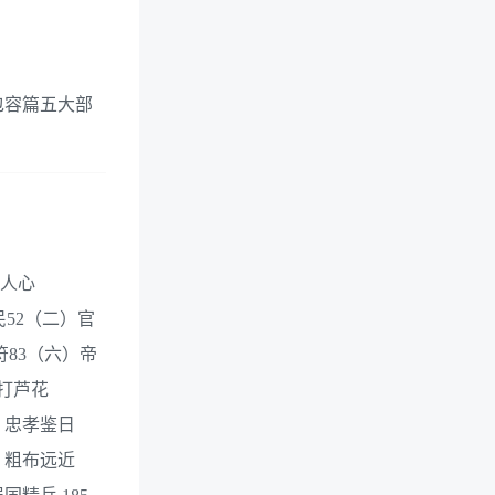
包容篇五大部
收人心
民52（二）官
83（六）帝
鞭打芦花
）忠孝鉴日
四）粗布远近