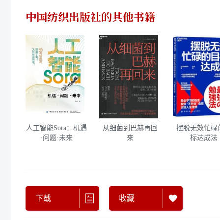
中国纺织出版社
的其他书籍
人工智能Sora：机遇
从细菌到巴赫再回
摆脱无效忙碌
·问题·未来
来
标达成法
下载
收藏