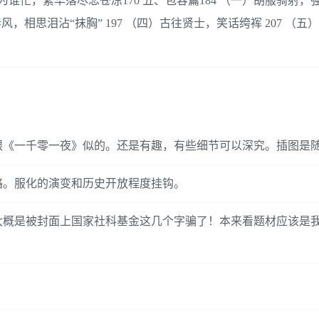
为谁忙，繁华落尽悲苍凉170 五、包容篇184 （一）胡服骑射，强国
风，相思泪沾“抹胸” 197 （四）古往贤士，笑话绔裈 207 （
跟《一千零一夜》似的。还是有趣，有些细节可以深究。插图是
略。服化的演变和历史开放程度挂钩。
大概是被封面上国家社科基金这几个字骗了！本来看题材应该是
！