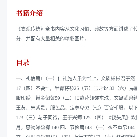
书籍介绍
《衣观传统》全书内容从文化习俗、典故等方面讲述了
分，并配有大量相关的精彩图片。
目录
一、礼信篇1（一）仁礼施人乐为“仁”，文质彬彬君子然 
17（四）不要“”，半臂将衫25（五）玉之说 33（六）
服印绶，带金佩紫59（三）顶戴花翎饰东珠，文禽武兽绣
王黄、朱紫贵，服色品、定尊卑93（七）百官朝服，以下僭
123（三）与子同袍，王于兴师 125 （四）《钗头凤》
月，感物涕盈襟 140 四、节俭篇143 （一）衣不重帛1