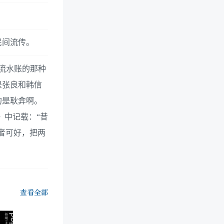
民间流传。
有流水账的那种
是张良和韩信
的是耿弇啊。
》中记载：“昔
者可好，把两
查看全部