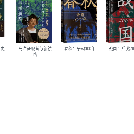
界史
海洋征服者与新航
春秋：争霸300年
战国：兵戈20
路