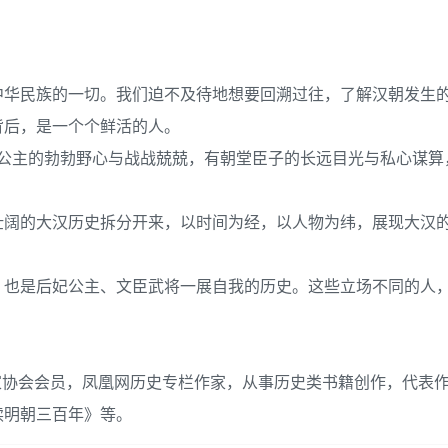
中华民族的一切。我们迫不及待地想要回溯过往，了解汉朝发生
背后，是一个个鲜活的人。
妃公主的勃勃野心与战战兢兢，有朝堂臣子的长远目光与私心谋算
壮阔的大汉历史拆分开来，以时间为经，以人物为纬，展现大汉
，也是后妃公主、文臣武将一展自我的历史。这些立场不同的人
家协会会员，凤凰网历史专栏作家，从事历史类书籍创作，代表
读明朝三百年》等。