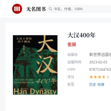
无名图书
大汉400年
张嵚
新世界出版
出版社
2023-02-01
出版时间
97875104763
ISBN
★★★★★
评分
标签
历史
地理