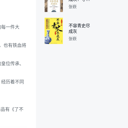
与开疆
张嵚
不容青史尽
的每一件大
成灰
张嵚
，也有铁血将
的皇位传承、
，经历着不同
作品有《了不