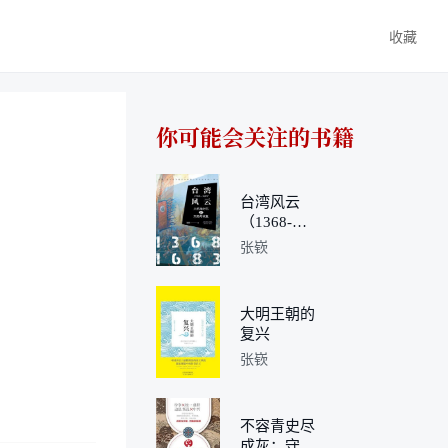
收藏
你可能会关注的书籍
台湾风云
（1368-
1683）
张嵚
大明王朝的
复兴
张嵚
不容青史尽
成灰：守土