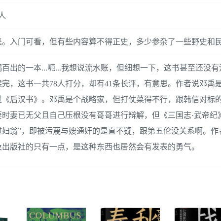
人
集。入门可看，但有些内容算不得正史，多少参杂了一些野史和
出的一本...呃...我想说流水账，但细想一下，这书甚至还没
完，这书一共78人打分，却有41条长评，有意思。作者说邓禹
过《后汉书》。邓禹是个战略家，但打仗菜得不行，跟韩信对标
时妻已无父且自己压根没有哥哥进行辩解，但《三国志·武帝纪
挝妇翁”，即被污蔑与嫂通奸的是直不疑，跟第五伦没关系啊。作
及出版社的只有一点，是这种东西也居然会有发表的勇气。