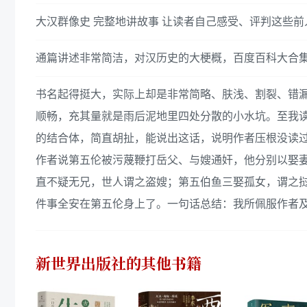
大汉群像史 完整地讲故事 让读者自己感受、评判这些前
通篇讲述非常简洁，对汉历史的大梗概，百度百科大合
书名起得挺大，实际上却是非常简略、肤浅、割裂、错漏百
顺畅，充其量就是雨后泥地里四处分散的小水坑。至我读
的结合体，简直胡扯，能说出这话，说明作者压根没读
作者说第五伦被污蔑鞭打岳父、与嫂通奸，他分别以娶妻
直不疑无兄，世人谓之盗嫂；第五伯鱼三娶孤女，谓之
件事全安在第五伦身上了。一句话总结：我所佩服作者
新世界出版社
的其他书籍