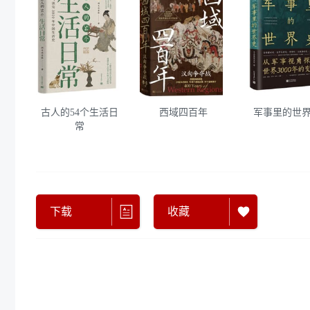
古人的54个生活日
西域四百年
军事里的世
常
下载
收藏