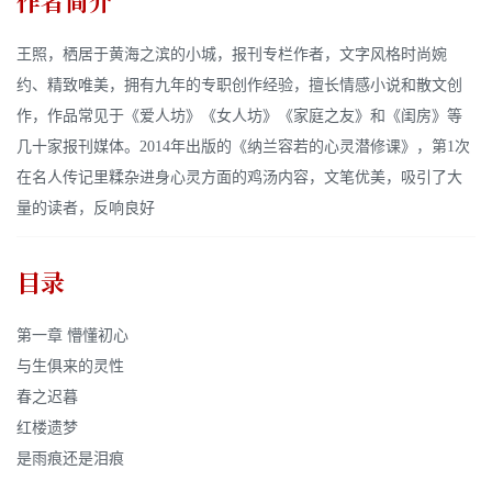
作者简介
王照，栖居于黄海之滨的小城，报刊专栏作者，文字风格时尚婉
约、精致唯美，拥有九年的专职创作经验，擅长情感小说和散文创
作，作品常见于《爱人坊》《女人坊》《家庭之友》和《闺房》等
几十家报刊媒体。2014年出版的《纳兰容若的心灵潜修课》，第1次
在名人传记里糅杂进身心灵方面的鸡汤内容，文笔优美，吸引了大
量的读者，反响良好
目录
第一章 懵懂初心
与生俱来的灵性
春之迟暮
红楼遗梦
是雨痕还是泪痕