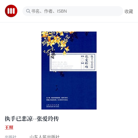
收藏
执手已悲凉--张爱玲传
王照
出版社
山东人民出版社