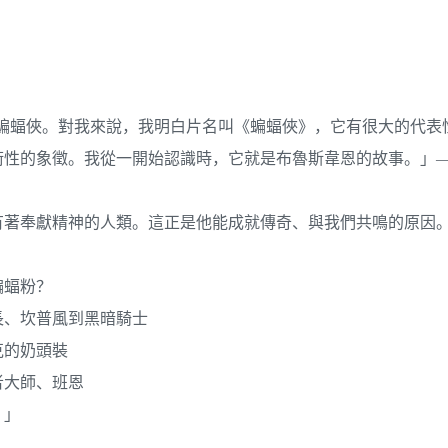
而不是蝙蝠俠。對我來說，我明白片名叫《蝙蝠俠》，它有很大的代
術性的象徵。我從一開始認識時，它就是布魯斯韋恩的故事。」
有著奉獻精神的人類。這正是他能成就傳奇、與我們共鳴的原因
蝙蝠粉？
長、坎普風到黑暗騎士
克的奶頭裝
者大師、班恩
。」