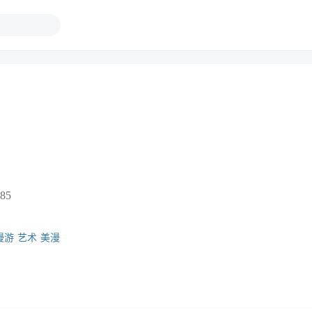
85
漫游
艺术
美漫