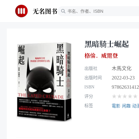
无名图书
黑暗騎士崛起
格倫．威爾登
木馬文化
出版社
2022-03-23
出版时间
97862631412
ISBN
★★★★★
评分
标签
電影
闲趣·动