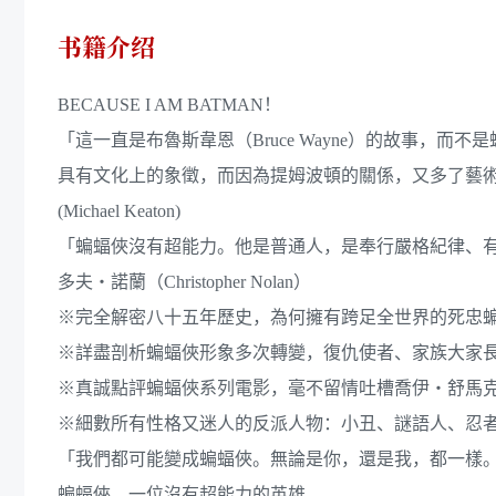
书籍介绍
BECAUSE I AM BATMAN！
「這一直是布魯斯韋恩（Bruce Wayne）的故事，
具有文化上的象徵，而因為提姆波頓的關係，又多了藝
(Michael Keaton)
「蝙蝠俠沒有超能力。他是普通人，是奉行嚴格紀律、
多夫・諾蘭（Christopher Nolan）
※完全解密八十五年歷史，為何擁有跨足全世界的死忠
※詳盡剖析蝙蝠俠形象多次轉變，復仇使者、家族大家
※真誠點評蝙蝠俠系列電影，毫不留情吐槽喬伊・舒馬
※細數所有性格又迷人的反派人物：小丑、謎語人、忍
「我們都可能變成蝙蝠俠。無論是你，還是我，都一樣
蝙蝠俠，一位沒有超能力的英雄。