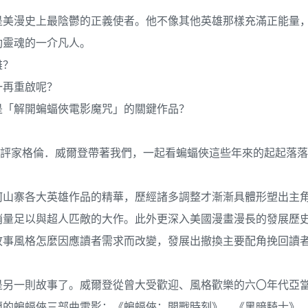
是美漫史上最陰鬱的正義使者。他不像其他英雄那樣充滿正能量
動靈魂的一介凡人。
雄？
一再重啟呢？
是「解開蝙蝠俠電影魔咒」的關鍵作品？
Radio）的書評家格倫．威爾登帶著我們，一起看蝙蝠俠這些年來的起起
何山寨各大英雄作品的精華，歷經諸多調整才漸漸具體形塑出主
銷量足以與超人匹敵的大作。此外更深入美國漫畫漫長的發展歷
故事風格怎麼因應讀者需求而改變，發展出撤換主要配角挽回讀
是另一則故事了。威爾登從曾大受歡迎、風格歡樂的六〇年代亞
蘭的蝙蝠俠三部曲電影：《蝙蝠俠：開戰時刻》、《黑暗騎士》