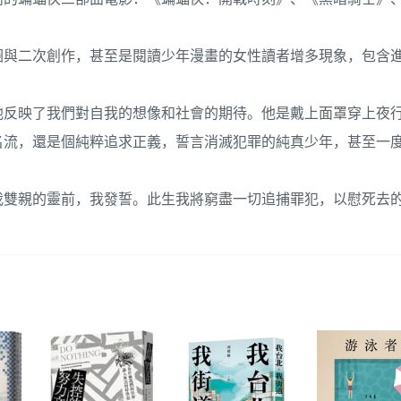
圈與二次創作，甚至是閱讀少年漫畫的女性讀者增多現象，包含
他反映了我們對自我的想像和社會的期待。他是戴上面罩穿上夜
名流，還是個純粹追求正義，誓言消滅犯罪的純真少年，甚至一
我雙親的靈前，我發誓。此生我將窮盡一切追捕罪犯，以慰死去