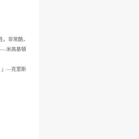
表性，非常酷，
——米高基頓
。」—克里斯