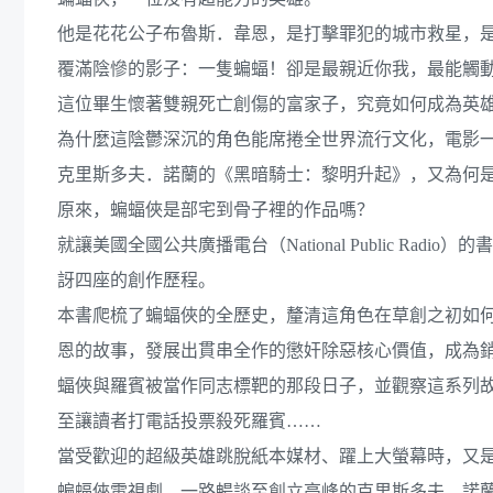
他是花花公子布魯斯．韋恩，是打擊罪犯的城市救星，
覆滿陰慘的影子：一隻蝙蝠！卻是最親近你我，最能觸
這位畢生懷著雙親死亡創傷的富家子，究竟如何成為英
為什麼這陰鬱深沉的角色能席捲全世界流行文化，電影
克里斯多夫．諾蘭的《黑暗騎士：黎明升起》，又為何
原來，蝙蝠俠是部宅到骨子裡的作品嗎？
就讓美國全國公共廣播電台（National Public 
訝四座的創作歷程。
本書爬梳了蝙蝠俠的全歷史，釐清這角色在草創之初如
恩的故事，發展出貫串全作的懲奸除惡核心價值，成為
蝠俠與羅賓被當作同志標靶的那段日子，並觀察這系列
至讓讀者打電話投票殺死羅賓……
當受歡迎的超級英雄跳脫紙本媒材、躍上大螢幕時，又
蝙蝠俠電視劇，一路暢談至創立高峰的克里斯多夫．諾