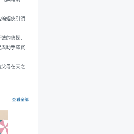
進蝙蝠俠引領
行裝的偵探、
度與助手羅賓
的父母在天之
查看全部