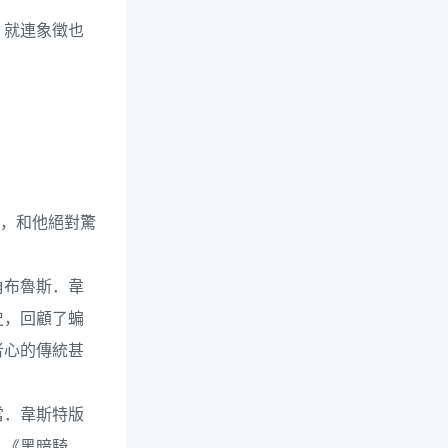
，就連象徵也
落落，和他絕對驚
角布魯斯．韋
史，回顧了蝙
者心的傳統甚
當．韋斯特版
、《黑暗騎