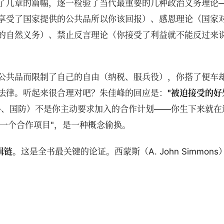
了几章的篇幅，逐一检验了当代最重要的几种政治义务理论
享受了国家提供的公共品所以你该回报）、感恩理论（国家
的自然义务）、禁止反言理论（你接受了利益就不能反过来
公共品而限制了自己的自由（纳税、服兵役），你搭了便车
法律。听起来很合理对吧？朱佳峰的回应是：
"被迫接受的好
路、国防）不是你主动要求加入的合作计划——你生下来就在
了一个合作项目"，是一种概念偷换。
辑链。
这是全书最关键的论证。西蒙斯（A. John Simmons