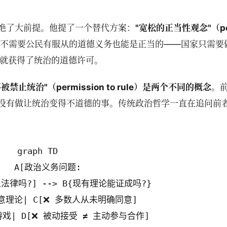
绝了大前提。他提了一个替代方案：
"宽松的正当性观念"（per
不需要公民有服从的道德义务也能是正当的——国家只需要
，就获得了统治的道德许可。
"不被禁止统治"（permission to rule）是两个不同的概念。
没有做让统治变得不道德的事。传统政治哲学一直在追问前
graph TD

    A[政治义务问题:
律吗?] --> B{现有理论能证成吗?}

|同意理论| C[❌ 多数人从未明确同意]

平游戏| D[❌ 被动接受 ≠ 主动参与合作]
