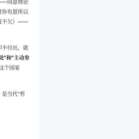
——同意理论
对你有恩所以
说不欠）——
却不付出，就
处"和"主动参
这个国家
）是当代"哲