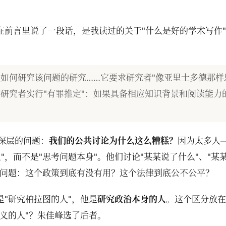
在前言里说了一段话，是我读过的关于"什么是好的学术写作
如何研究该问题的研究……它要求研究者"像亚里士多德那样
对研究者实行"有罪推定"：如果具备相应知识背景和阅读能力
深层的问题：
我们的公共讨论为什么这么糟糕？
因为太多人
，而不是"思考问题本身"。他们讨论"某某说了什么"、"某
阶问题：这个政策到底有没有用？这个法律到底公不公平？
是"研究柏拉图的人"，他是
研究政治本身的人
。这个区分放在
正义的人"？朱佳峰选了后者。