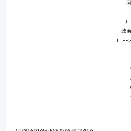
因
    
政治
    L 
    
    
    